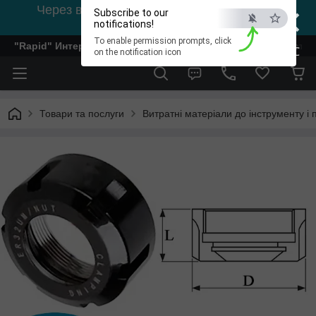
×
Через відсутність світла, зв'язок на viber
Subscribe to our
0978002056
notifications!
To enable permission prompts, click
"Rapid" Интернет-магазин деревообрабатывающего инстр
ESC
on the notification icon
Товари та послуги
Витратні матеріали до інструменту і