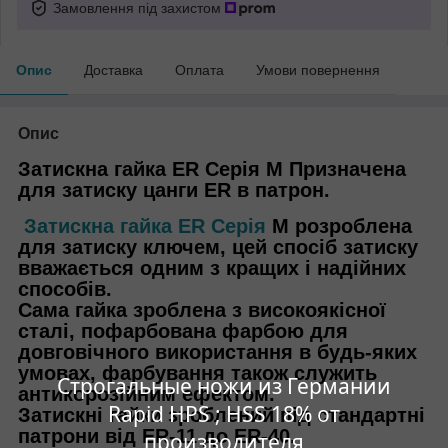
Замовлення під захистом
Опис
Доставка
Оплата
Умови повернення
Опис
Затискна гайка ER Серія M Призначена
для затиску цанги ER в патрон.
Затискна гайка ER Серія
M розроблена
для затиску ключем, цей спосіб затиску
вважається одним з кращих і надійних
способів.
Сама гайка зроблена з високоякісної
сталі, пофарбована фарбою для
довговічного використання в будь-яких
умовах, фарбування також служить
Строгальные ножи из Германии
антикорозійним ефектом.
Rapid HPS ; HSS 18% от
Затискні гайки зроблений під стандартні
патрони від ER-11 до ER-40.
производителя