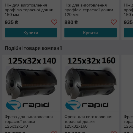
Ніж для виготовлення
Ніж для виготовлення
Ніж 
профілю терасної дошки
профілю терасної дошки
проф
150 мм
120 мм
150
935
880
935
₴
₴
Купити
Купити
Подібні товари компанії
Фреза для виготовлення
Фреза для виготовлення
Фрез
терасної дошки
терасної дошки
тера
125х32х140
125х32х160
125