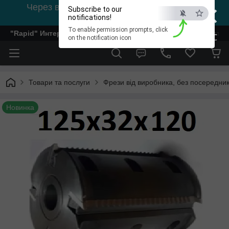
×
Через відсутність світла, зв'язок на viber
Subscribe to our
0978002056
notifications!
To enable permission prompts, click
"Rapid" Интернет-магазин деревообрабатывающего инстр
ESC
on the notification icon
Товари та послуги
Фрези від виробника, без посередник
Новинка