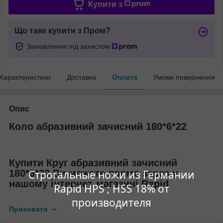
Купити з
Що таке купити з Пром?
Замовлення під захистом
Характеристики
Доставка
Оплата
Умови повернення
Опис
Коло абразивний зачисний 180*6*22
Купити Круг абразивний зачисний
Строгальные ножи из Германии
180*6*22 Ви можете прямо зараз у
нашому інтернет-магазині Rapid
Rapid HPS ; HSS 18% от
производителя
Приховати