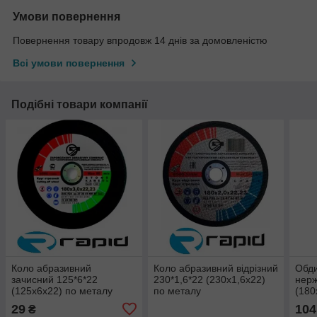
Умови повернення
Повернення товару впродовж 14 днів за домовленістю
Всі умови повернення
Подібні товари компанії
Коло абразивний
Коло абразивний відрізний
Обди
зачисний 125*6*22
230*1,6*22 (230х1,6х22)
нерж
(125х6х22) по металу
по металу
(180
29
104
₴