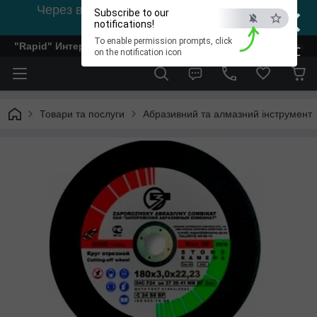
×
Через відсутність світла, зв'язок на viber
Subscribe to our
0978002056
notifications!
To enable permission prompts, click
"Rapid" Интернет-магазин деревообрабатывающего инстр
ESC
on the notification icon
Товари та послуги
Абразивний та алмазний інструмент