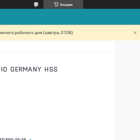
Кошик
жчого робочого дня (завтра, 07.08).
PID GERMANY HSS
97) 800-20-56