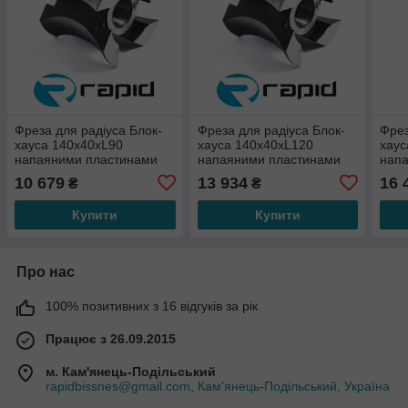
Фреза для радіуса Блок-
Фреза для радіуса Блок-
Фрез
хауса 140х40хL90
хауса 140х40хL120
хаус
напаяними пластинами
напаяними пластинами
нап
Р6М5
Р6М5
Р6М
10 679
13 934
16 
₴
₴
Купити
Купити
Про нас
100% позитивних з 16 відгуків за рік
Працює з 26.09.2015
м. Кам'янець-Подільський
rapidbissnes@gmail.com, Кам'янець-Подільський, Україна