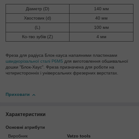
Діаметр (D)
140 мм
Хвостовик (d)
40 мм
(L)
100 мм
Ко-тво зубів (Z)
4 мм
Фреза для радіуса Блок-хауса напаяними пластинами
швидкорізальної сталі
Р6М5
для виготовлення обшивальної
дошки "Блок-Хаус". Фреза призначена для роботи на
чотиристоронніх і універсальних фрезерних верстатах.
Приховати
Характеристики
Основні атрибути
Виробник
Vatzo tools