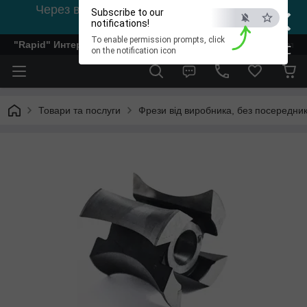
×
Через відсутність світла, зв'язок на viber
Subscribe to our
0978002056
notifications!
To enable permission prompts, click
"Rapid" Интернет-магазин деревообрабатывающего инстр
ESC
on the notification icon
Товари та послуги
Фрези від виробника, без посередник