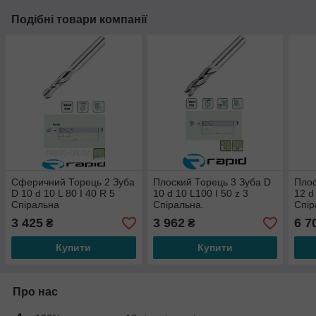
Подібні товари компанії
Сферичний Торець 2 Зуба
Плоский Торець 3 Зуба D
Плос
D 10 d 10 L 80 I 40 R 5
10 d 10 L100 I 50 z 3
12 d
Спіральна
Спіральна.
Спір
3 425
3 962
6 7
₴
₴
Купити
Купити
Про нас