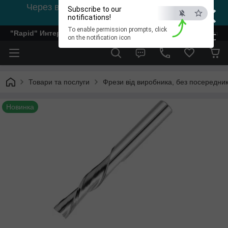
×
Через відсутність світла, зв'язок на viber
Subscribe to our
0978002056
notifications!
To enable permission prompts, click
"Rapid" Интернет-магазин деревообрабатывающего инстр
ESC
on the notification icon
Товари та послуги
Фрези від виробника, без посередник
Новинка