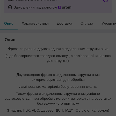
Замовлення під захистом
Опис
Характеристики
Доставка
Оплата
Умови п
Опис
Фреза спіральна двухзаходная з видаленням стружки вниз
(з дрібнозернистого твердого сплаву , з полірованої канавкою
для стружки)
Двухзаходная фреза з видаленням стружки вниз
використовуються для обробки
ламінованих матеріалів без утворення сколів.
Також фреза з видаленням стружки вниз успішно
застосовуються при обробці листових матеріалів на верстатах
без вакуумного притиску
(Пластик ПВХ, ABC, Дерево, ДСП, МДФ, Оргскло, Капролон)