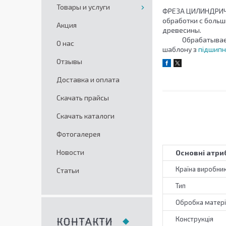
Товары и услуги
ФРЕЗА ЦИЛИНДРИЧ
обработки с больш
Акция
древесины. 
Обрабатываемый м
О нас
шаблону з
підшип
Отзывы
Доставка и оплата
Скачать прайсы
Скачать каталоги
Фотогалерея
Новости
Основні атри
Країна виробни
Статьи
Тип
Обробка матері
Конструкція
КОНТАКТИ