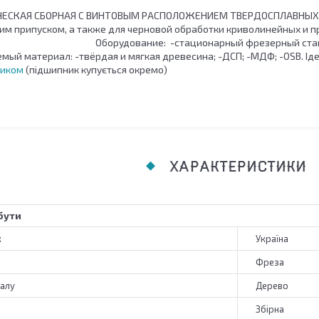
ЕСКАЯ СБОРНАЯ С ВИНТОВЫМ РАСПОЛОЖЕНИЕМ ТВЕРДОСПЛАВНЫХ НОЖ
им припуском, а также для черновой обработки криволинейных и 
Оборудование: -стационарный фрезерный с
атериал: -твёрдая и мягкая древесина; -ДСП; -МДФ; -OSB. Іде
ником
(підшипник купується окремо)
ХАРАКТЕРИСТИКИ
бути
к
Україна
Фреза
алу
Дерево
Збірна