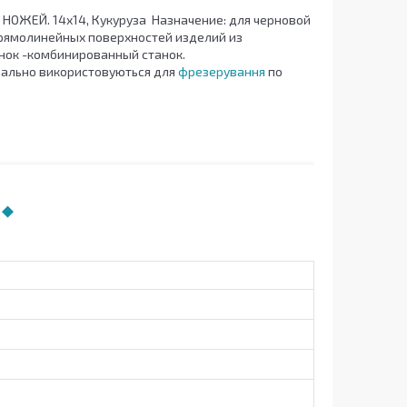
ЕЙ. 14х14, Кукуруза Назначение: для черновой
прямолинейных поверхностей изделий из
танок -комбинированный станок.
ально використовуються для
фрезерування
по