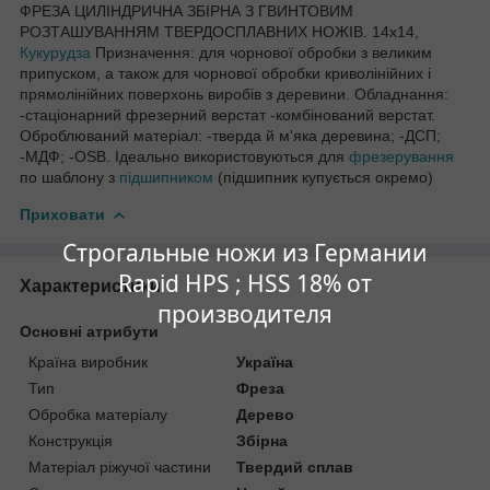
ФРЕЗА ЦИЛІНДРИЧНА ЗБІРНА З ГВИНТОВИМ
РОЗТАШУВАННЯМ ТВЕРДОСПЛАВНИХ НОЖІВ. 14х14,
Кукурудза
Призначення: для чорнової обробки з великим
припуском, а також для чорнової обробки криволінійних і
прямолінійних поверхонь виробів з деревини. Обладнання:
-стаціонарний фрезерний верстат -комбінований верстат.
Оброблюваний матеріал: -тверда й м'яка деревина; -ДСП;
-МДФ; -OSB. Ідеально використовуються для
фрезерування
по шаблону з
підшипником
(підшипник купується окремо)
Приховати
Строгальные ножи из Германии
Rapid HPS ; HSS 18% от
Характеристики
производителя
Основні атрибути
Країна виробник
Україна
Тип
Фреза
Обробка матеріалу
Дерево
Конструкція
Збірна
Матеріал ріжучої частини
Твердий сплав