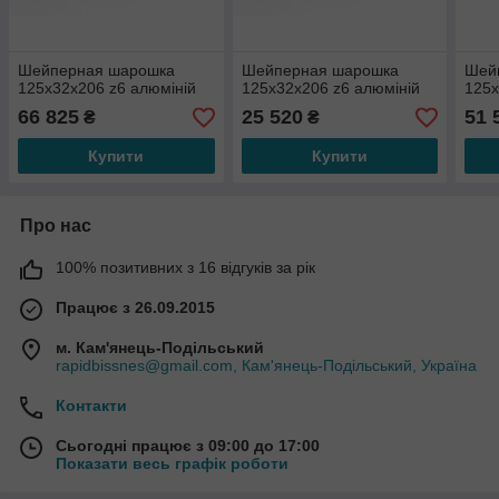
Шейперная шарошка
Шейперная шарошка
Шей
125х32х206 z6 алюміній
125х32х206 z6 алюміній
125х
66 825
25 520
51 
₴
₴
Купити
Купити
Про нас
100% позитивних з 16 відгуків за рік
Працює з 26.09.2015
м. Кам'янець-Подільський
rapidbissnes@gmail.com, Кам'янець-Подільський, Україна
Контакти
Сьогодні працює з 09:00 до 17:00
Показати весь графік роботи