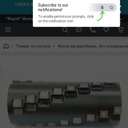
×
Через відсутність світла, зв'язок на viber
Subscribe to our
0978002056
notifications!
To enable permission prompts, click
"Rapid" Интернет-магазин деревообрабатывающего инстр
ESC
on the notification icon
Товари та послуги
Фрези від виробника, без посередник