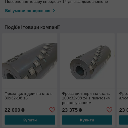
Повернення товару впродовж 14 днів за домовленістю
Всі умови повернення
Подібні товари компанії
Фреза циліндрична сталь
Фреза циліндрична сталь
Фрез
80х32х98 z6
100х32х98 z4 з гвинтовим
алюм
розташуванням
твердосплавних ножів
22 000
23 375
23 
₴
₴
Купити
Купити