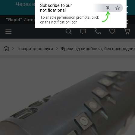
×
Через відсутність світла, зв'язок на viber
Subscribe to our
0978002056
notifications!
To enable permission prompts, click
"Rapid" Интернет-магазин деревообрабатывающего инстр
ESC
on the notification icon
Товари та послуги
Фрези від виробника, без посередник