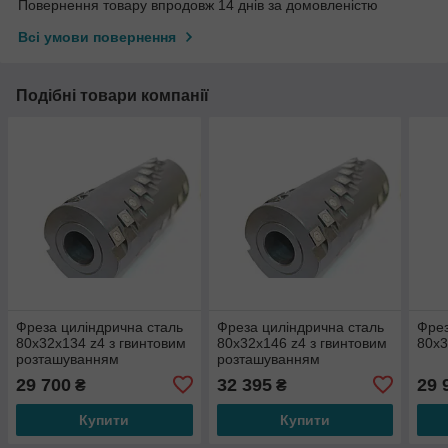
Повернення товару впродовж 14 днів за домовленістю
Всі умови повернення
Подібні товари компанії
Фреза циліндрична сталь
Фреза циліндрична сталь
Фрез
80х32х134 z4 з гвинтовим
80х32х146 z4 з гвинтовим
80х3
розташуванням
розташуванням
твердосплавних ножів
твердосплавних ножів
29 700
32 395
29 
₴
₴
Купити
Купити