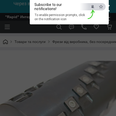
×
Через відсутність світла, зв'язок на viber
Subscribe to our
0978002056
notifications!
To enable permission prompts, click
"Rapid" Интернет-магазин деревообрабатывающего инстр
ESC
on the notification icon
Товари та послуги
Фрези від виробника, без посередник