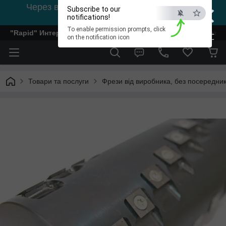
×
Через відсутність світла, зв'язок на viber
Subscribe to our
0978002056
notifications!
To enable permission prompts, click
"Rapid" Интернет-магазин деревообрабатывающего инстр
ESC
on the notification icon
Товари та послуги
Фрези від виробника, без посередник