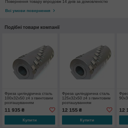
Повернення товару впродовж 14 днів за домовленістю
Всі умови повернення
Подібні товари компанії
Фреза циліндрична сталь
Фреза циліндрична сталь
Фрез
100х32х50 z4 з гвинтовим
125х32х50 z4 з гвинтовим
90х3
розташуванням
розташуванням
твердосплавних ножів
твердосплавних ножів
11 935
12 155
12 
₴
₴
Купити
Купити