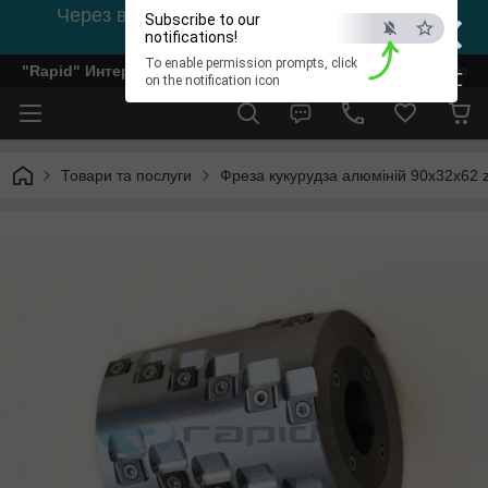
×
Через відсутність світла, зв'язок на viber
Subscribe to our
0978002056
notifications!
To enable permission prompts, click
"Rapid" Интернет-магазин деревообрабатывающего инстр
ESC
on the notification icon
Товари та послуги
Фреза кукурудза алюміній 90х32х62 