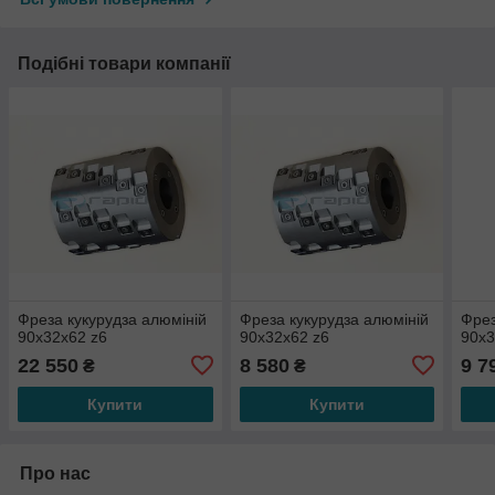
Подібні товари компанії
Фреза кукурудза алюміній
Фреза кукурудза алюміній
Фрез
90х32х62 z6
90х32х62 z6
90х3
22 550
8 580
9 7
₴
₴
Купити
Купити
Про нас