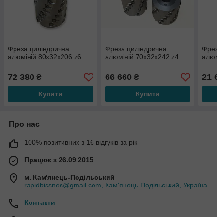
Фреза циліндрична
Фреза циліндрична
Фрез
алюміній 80х32х206 z6
алюміній 70х32х242 z4
алюм
72 380
66 660
21 
₴
₴
Купити
Купити
Про нас
100% позитивних з 16 відгуків за рік
Працює з 26.09.2015
м. Кам'янець-Подільський
rapidbissnes@gmail.com, Кам'янець-Подільський, Україна
Контакти