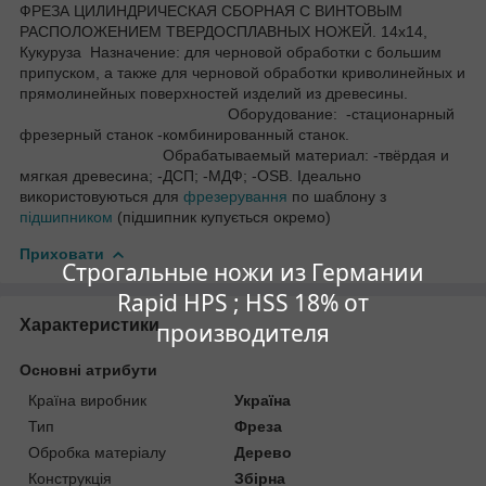
ФРЕЗА ЦИЛИНДРИЧЕСКАЯ СБОРНАЯ С ВИНТОВЫМ
РАСПОЛОЖЕНИЕМ ТВЕРДОСПЛАВНЫХ НОЖЕЙ. 14х14,
Кукуруза Назначение: для черновой обработки с большим
припуском, а также для черновой обработки криволинейных и
прямолинейных поверхностей изделий из древесины.
Оборудование: -стационарный
фрезерный станок -комбинированный станок.
Обрабатываемый материал: -твёрдая и
мягкая древесина; -ДСП; -МДФ; -OSB. Ідеально
використовуються для
фрезерування
по шаблону з
підшипником
(підшипник купується окремо)
Приховати
Строгальные ножи из Германии
Rapid HPS ; HSS 18% от
Характеристики
производителя
Основні атрибути
Країна виробник
Україна
Тип
Фреза
Обробка матеріалу
Дерево
Конструкція
Збірна