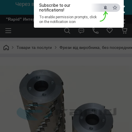
×
Через відсутність світла, зв'язок на viber
Subscribe to our
0978002056
notifications!
To enable permission prompts, click
"Rapid" Интернет-магазин деревообрабатывающего инстр
ESC
on the notification icon
Товари та послуги
Фрези від виробника, без посередник