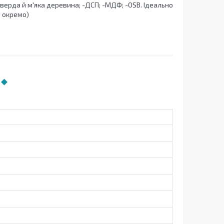
ерда й м'яка деревина; -ДСП; -МДФ; -OSB. Ідеально
я окремо)