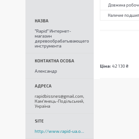
Довжина робочо
Наличие подши
"Rapid" Интернет-
магазин
деревообрабатывающего
инструмента
Ціна:
42 130 ₴
Александр
rapidbissnes@gmail.com,
Кам'янець-Подільський,
Україна
http://www.rapid-ua.org