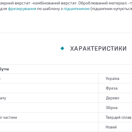
зерний верстат -комбінований верстат. Оброблюваний матеріал: -тв
 для
фрезерування
по шаблону з
підшипником
(підшипник купуєтьс
ХАРАКТЕРИСТИКИ
бути
к
Україна
Фреза
алу
Дерево
Збірна
ї частини
Твердий сплав
Новий