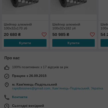
Шейпер алюміній
Шейпер алюміній
Шей
100х32х170 z6
100х32х182 z4
100х
20 680
50 985
54 
₴
₴
Купити
Купити
Про нас
100% позитивних з 17 відгуків за рік
Працює з 26.09.2015
м. Кам'янець-Подільський
rapidbissnes@gmail.com, Кам'янець-Подільський, Україна
Контакти
Сьогодні вихідний