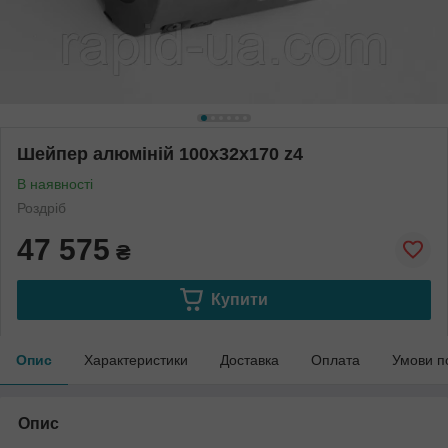
Шейпер алюміній 100х32х170 z4
В наявності
Роздріб
47 575
₴
Купити
Опис
Характеристики
Доставка
Оплата
Умови п
Опис