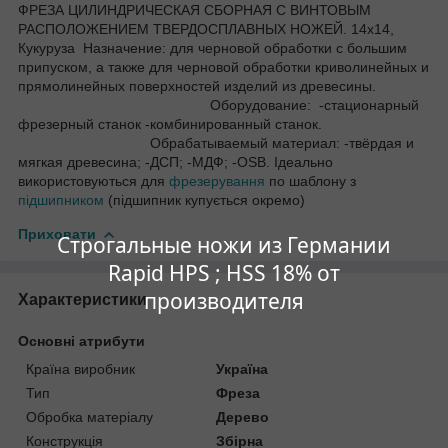
ФРЕЗА ЦИЛИНДРИЧЕСКАЯ СБОРНАЯ С ВИНТОВЫМ
РАСПОЛОЖЕНИЕМ ТВЕРДОСПЛАВНЫХ НОЖЕЙ. 14х14,
Кукуруза Назначение: для черновой обработки с большим
припуском, а также для черновой обработки криволинейных и
прямолинейных поверхностей изделий из древесины.
Оборудование: -стационарный
фрезерный станок -комбинированный станок.
Обрабатываемый материал: -твёрдая и
мягкая древесина; -ДСП; -МДФ; -OSB. Ідеально
використовуються для
фрезерування
по шаблону з
підшипником
(підшипник купується окремо)
Приховати
Строгальные ножи из Германии
Rapid HPS ; HSS 18% от
производителя
Характеристики
Основні атрибути
Країна виробник
Україна
Тип
Фреза
Обробка матеріалу
Дерево
Конструкція
Збірна