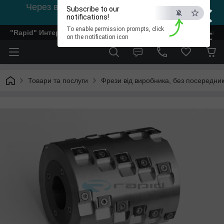
×
Через відсутність світла, зв'язок на viber
Subscribe to our
0978002056
notifications!
To enable permission prompts, click
"Rapid" Интернет-магазин деревообрабатывающего инстр
ESC
on the notification icon
Товари та послуги
Фрези від виробника, без посередник