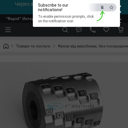
×
Через відсутність світла, зв'язок на viber
Subscribe to our
0978002056
notifications!
To enable permission prompts, click
"Rapid" Интернет-магазин деревообрабатывающего инстр
ESC
on the notification icon
Товари та послуги
Фрези від виробника, без посередник