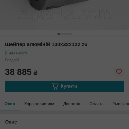
Шейпер алюміній 100х32х122 z6
В наявності
Роздріб
38 885
₴
Купити
Опис
Характеристики
Доставка
Оплата
Умови п
Опис