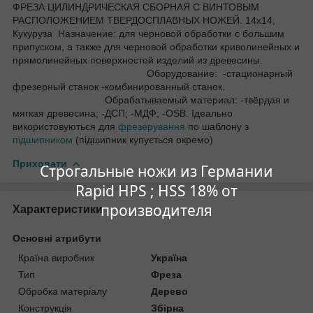
ФРЕЗА ЦИЛИНДРИЧЕСКАЯ СБОРНАЯ С ВИНТОВЫМ
РАСПОЛОЖЕНИЕМ ТВЕРДОСПЛАВНЫХ НОЖЕЙ. 14х14,
Кукуруза Назначение: для черновой обработки с большим
припуском, а также для черновой обработки криволинейных и
прямолинейных поверхностей изделий из древесины.
Оборудование: -стационарный
фрезерный станок -комбинированный станок.
Обрабатываемый материал: -твёрдая и
мягкая древесина; -ДСП; -МДФ; -OSB. Ідеально
використовуються для
фрезерування
по шаблону з
підшипником
(підшипник купується окремо)
Приховати
Строгальные ножи из Германии
Rapid HPS ; HSS 18% от
производителя
Характеристики
Основні атрибути
Країна виробник
Україна
Тип
Фреза
Обробка матеріалу
Дерево
Конструкція
Збірна