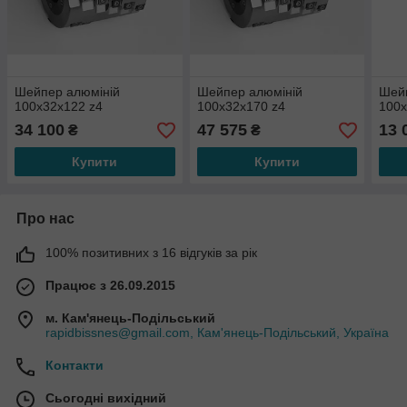
Шейпер алюміній
Шейпер алюміній
Шей
100х32х122 z4
100х32х170 z4
100х
34 100
47 575
13 
₴
₴
Купити
Купити
Про нас
100% позитивних з 16 відгуків за рік
Працює з 26.09.2015
м. Кам'янець-Подільський
rapidbissnes@gmail.com, Кам'янець-Подільський, Україна
Контакти
Сьогодні вихідний