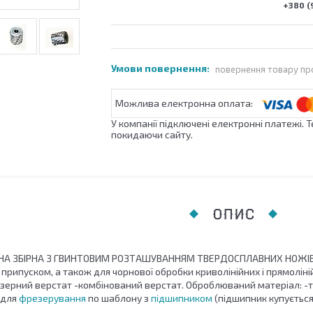
+380 (
повернення товару пр
У компанії підключені електронні платежі. 
покидаючи сайту.
ОПИС
НА ЗБІРНА З ГВИНТОВИМ РОЗТАШУВАННЯМ ТВЕРДОСПЛАВНИХ НОЖІВ.
припуском, а також для чорнової обробки криволінійних і прямолін
зерний верстат -комбінований верстат. Оброблюваний матеріал: -тв
 для
фрезерування
по шаблону з
підшипником
(підшипник купуєтьс