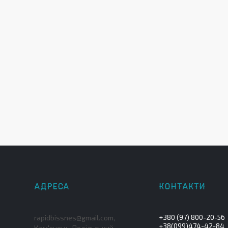
+380 (97) 800-20-56
rapidbissnes@gmail.com,
+38(099)474-42-84
Кам'янець-Подільський,