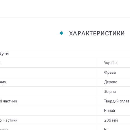
ХАРАКТЕРИСТИКИ
бути
к
Україна
Фреза
алу
Дерево
Збірна
ї частини
Твердий сплав
Новий
ї частини
206 мм
пника
Ні