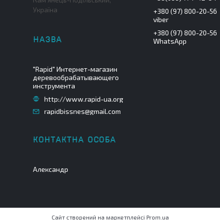
Україна
+380 (97) 800-20-56
viber
+380 (97) 800-20-56
WhatsApp
"Rapid" Интернет-магазин
деревообрабатывающего
инструмента
http://www.rapid-ua.org
rapidbissnes@gmail.com
Александр
Сайт створений на маркетплейсі
Prom.ua