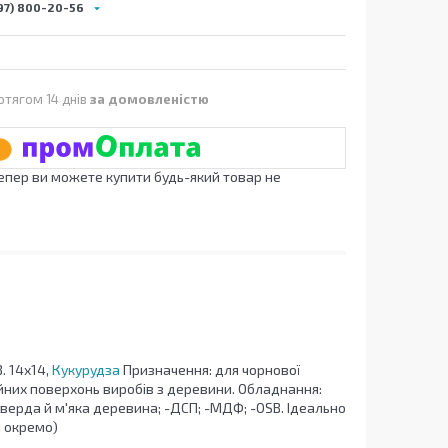
97) 800-20-56
отягом 14 днів
за домовленістю
Тепер ви можете купити будь-який товар не
 14х14,
Кукурудза
Призначення: для чорнової
ійних поверхонь виробів з деревини. Обладнання:
ерда й м'яка деревина; -ДСП; -МДФ; -OSB. Ідеально
я окремо)