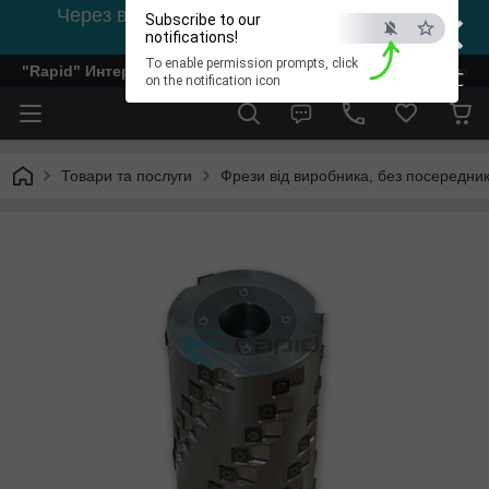
×
Через відсутність світла, зв'язок на viber
Subscribe to our
0978002056
notifications!
To enable permission prompts, click
"Rapid" Интернет-магазин деревообрабатывающего инстр
ESC
on the notification icon
Товари та послуги
Фрези від виробника, без посередник