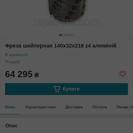
Фреза шейперная 140х32х218 z4 алюміній
В наявності
Роздріб
64 295
₴
Купити
Опис
Характеристики
Доставка
Оплата
Умови п
Опис