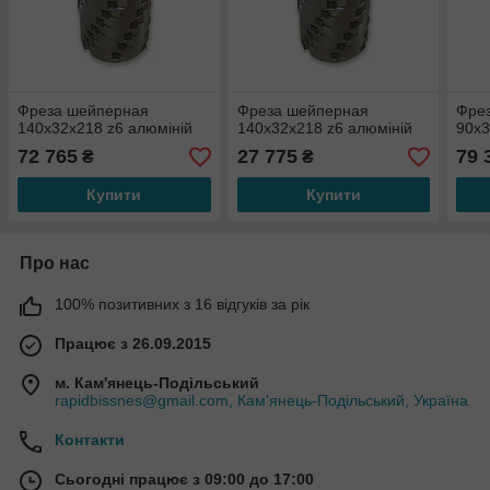
Фреза шейперная
Фреза шейперная
Фрез
140х32х218 z6 алюміній
140х32х218 z6 алюміній
90х3
72 765
27 775
79 
₴
₴
Купити
Купити
Про нас
100% позитивних з 16 відгуків за рік
Працює з 26.09.2015
м. Кам'янець-Подільський
rapidbissnes@gmail.com, Кам'янець-Подільський, Україна
Контакти
Сьогодні працює з 09:00 до 17:00