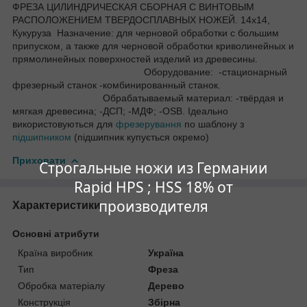
ФРЕЗА ЦИЛИНДРИЧЕСКАЯ СБОРНАЯ С ВИНТОВЫМ
РАСПОЛОЖЕНИЕМ ТВЕРДОСПЛАВНЫХ НОЖЕЙ. 14х14,
Кукуруза Назначение: для черновой обработки с большим
припуском, а также для черновой обработки криволинейных и
прямолинейных поверхностей изделий из древесины.
Оборудование: -стационарный
фрезерный станок -комбинированный станок.
Обрабатываемый материал: -твёрдая и
мягкая древесина; -ДСП; -МДФ; -OSB. Ідеально
використовуються для
фрезерування
по шаблону з
підшипником
(підшипник купується окремо)
Приховати
Строгальные ножи из Германии
Rapid HPS ; HSS 18% от
производителя
Характеристики
Основні атрибути
Країна виробник
Україна
Тип
Фреза
Обробка матеріалу
Дерево
Конструкція
Збірна