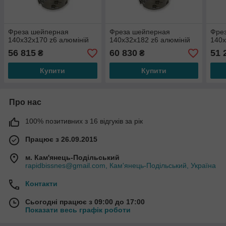
Фреза шейперная
Фреза шейперная
Фре
140х32х170 z6 алюміній
140х32х182 z6 алюміній
140х
56 815
60 830
51 
₴
₴
Купити
Купити
Про нас
100% позитивних з 16 відгуків за рік
Працює з 26.09.2015
м. Кам'янець-Подільський
rapidbissnes@gmail.com, Кам'янець-Подільський, Україна
Контакти
Сьогодні працює з 09:00 до 17:00
Показати весь графік роботи