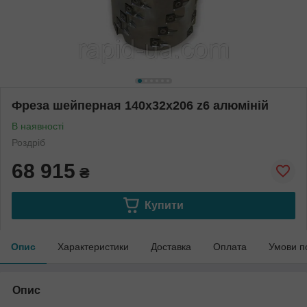
Фреза шейперная 140х32х206 z6 алюміній
В наявності
Роздріб
68 915
₴
Купити
Опис
Характеристики
Доставка
Оплата
Умови п
Опис