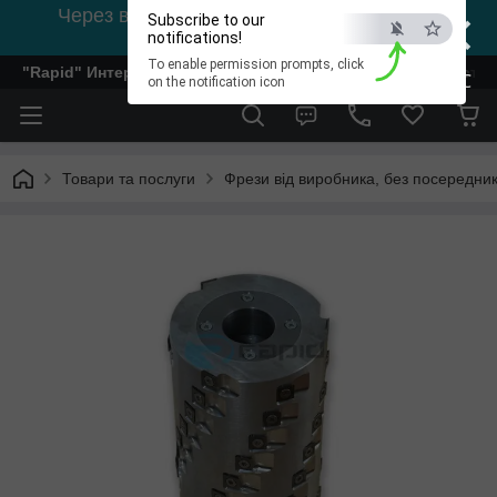
×
Через відсутність світла, зв'язок на viber
Subscribe to our
0978002056
notifications!
To enable permission prompts, click
"Rapid" Интернет-магазин деревообрабатывающего инстр
ESC
on the notification icon
Товари та послуги
Фрези від виробника, без посередник