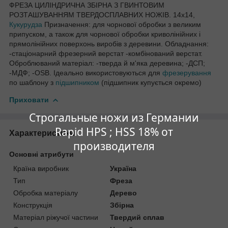
ФРЕЗА ЦИЛІНДРИЧНА ЗБІРНА З ГВИНТОВИМ
РОЗТАШУВАННЯМ ТВЕРДОСПЛАВНИХ НОЖІВ. 14х14,
Кукурудза
Призначення: для чорнової обробки з великим
припуском, а також для чорнової обробки криволінійних і
прямолінійних поверхонь виробів з деревини. Обладнання:
-стаціонарний фрезерний верстат -комбінований верстат.
Оброблюваний матеріал: -тверда й м'яка деревина; -ДСП;
-МДФ; -OSB. Ідеально використовуються для
фрезерування
по шаблону з
підшипником
(підшипник купується окремо)
Приховати
Строгальные ножи из Германии
Rapid HPS ; HSS 18% от
Характеристики
производителя
Основні атрибути
Країна виробник
Україна
Тип
Фреза
Обробка матеріалу
Дерево
Конструкція
Збірна
Матеріал ріжучої частини
Твердий сплав