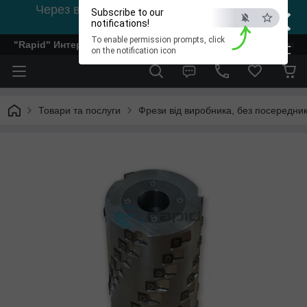
×
Через відсутність світла, зв'язок на viber
Subscribe to our
0978002056
notifications!
To enable permission prompts, click
"Rapid" Интернет-магазин деревообрабатывающего инстр
ESC
on the notification icon
Товари та послуги
Фрези від виробника, без посередник