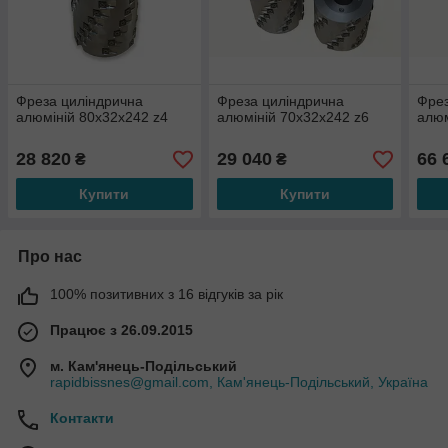
Фреза циліндрична
Фреза циліндрична
Фрез
алюміній 80х32х242 z4
алюміній 70х32х242 z6
алюм
28 820
29 040
66 
₴
₴
Купити
Купити
Про нас
100% позитивних з 16 відгуків за рік
Працює з 26.09.2015
м. Кам'янець-Подільський
rapidbissnes@gmail.com, Кам'янець-Подільський, Україна
Контакти