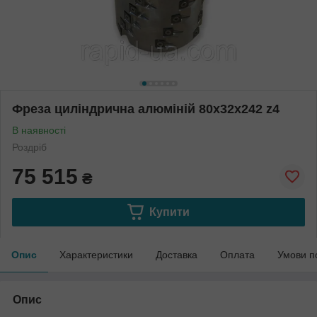
Фреза циліндрична алюміній 80х32х242 z4
В наявності
Роздріб
75 515
₴
Купити
Опис
Характеристики
Доставка
Оплата
Умови п
Опис