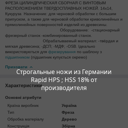
ФРЕЗА ЦИЛИНДРИЧЕСКАЯ СБОРНАЯ С ВИНТОВЫМ
РАСПОЛОЖЕНИЕМ ТВЕРДОСПЛАВНЫХ НОЖЕЙ. 14х14,
Кукуруза Назначение: для черновой обработки с большим
припуском, а также для черновой обработки криволинейных и
прямолинейных поверхностей изделий из древесины.
Оборудование: -стационарный
фрезерный станок -комбинированный станок.
Обрабатываемый материал: -твёрдая и
мягкая древесина; -ДСП; -МДФ; -OSB. Ідеально
використовуються для
фрезерування
по шаблону з
підшипником
(підшипник купується окремо)
Приховати
Строгальные ножи из Германии
Rapid HPS ; HSS 18% от
Характеристики
производителя
Основні атрибути
Країна виробник
Україна
Тип
Фреза
Обробка матеріалу
Дерево
Конструкція
Збірна