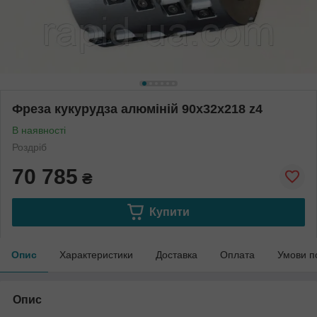
Фреза кукурудза алюміній 90х32х218 z4
В наявності
Роздріб
70 785
₴
Купити
Опис
Характеристики
Доставка
Оплата
Умови п
Опис