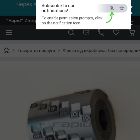
×
Через відсутність світла, зв'язок на viber
Subscribe to our
0978002056
notifications!
To enable permission prompts, click
"Rapid" Интернет-магазин деревообрабатывающего инстр
ESC
on the notification icon
Товари та послуги
Фрези від виробника, без посередник