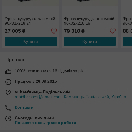
Фреза кукурудза алюміній
Фреза кукурудза алюміній
Фрез
90х32х218 z4
90х32х218 z6
90х3
27 005
79 310
88 
₴
₴
Купити
Купити
Про нас
100% позитивних з 16 відгуків за рік
Працює з 26.09.2015
м. Кам'янець-Подільський
rapidbissnes@gmail.com, Кам'янець-Подільський, Україна
Контакти
Сьогодні вихідний
Показати весь графік роботи