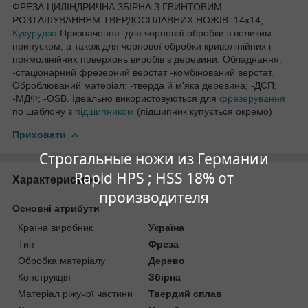
ФРЕЗА ЦИЛІНДРИЧНА ЗБІРНА З ГВИНТОВИМ
РОЗТАШУВАННЯМ ТВЕРДОСПЛАВНИХ НОЖІВ. 14х14,
Кукурудза
Призначення: для чорнової обробки з великим
припуском, а також для чорнової обробки криволінійних і
прямолінійних поверхонь виробів з деревини. Обладнання:
-стаціонарний фрезерний верстат -комбінований верстат.
Оброблюваний матеріал: -тверда й м'яка деревина; -ДСП;
-МДФ; -OSB. Ідеально використовуються для
фрезерування
по шаблону з
підшипником
(підшипник купується окремо)
Приховати
Строгальные ножи из Германии
Rapid HPS ; HSS 18% от
Характеристики
производителя
Основні атрибути
Країна виробник
Україна
Тип
Фреза
Обробка матеріалу
Дерево
Конструкція
Збірна
Матеріал ріжучої частини
Твердий сплав