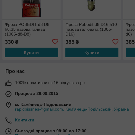
Фреза POBEDIT d8 D8
Фреза Pobedit d8 D16 h10
Фрез
h6.35 пазова галява
пазова галювата (1005-
пазо
(1005-d8-D8)
D16)
d6)
330
385
385
₴
₴
Купити
Купити
Про нас
100% позитивних з 16 відгуків за рік
Працює з 26.09.2015
м. Кам'янець-Подільський
rapidbissnes@gmail.com, Кам'янець-Подільський, Україна
Контакти
Сьогодні працює з 09:00 до 17:00