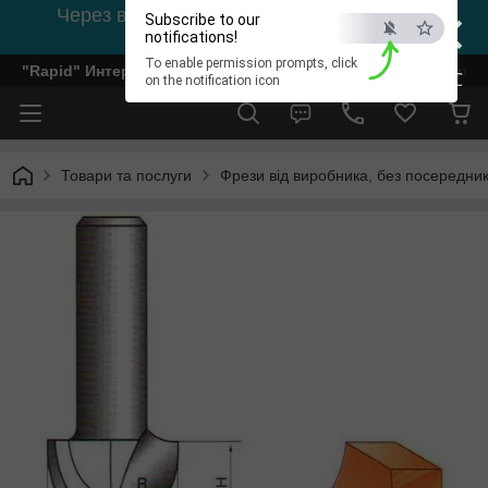
×
Через відсутність світла, зв'язок на viber
Subscribe to our
0978002056
notifications!
To enable permission prompts, click
"Rapid" Интернет-магазин деревообрабатывающего инстр
ESC
on the notification icon
Товари та послуги
Фрези від виробника, без посередник