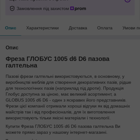
Замовлення під захистом
Опис
Характеристики
Доставка
Оплата
Умови п
Опис
Фреза ГЛОБУС 1005 d6 D6 пазова
галтельна
Пазові фрези галтельні використовуються, в основному, у
виробництві меблів для створення декоративних пазів, рідше
для технологічних пазів (наприклад під дроти). Продукція
Глобус доступна за ціною, має великий асортимент, а
GLOBUS 1005 d6 D6 - один з яскравих його представників.
Фрези цієї компанії отримали хороші відгуки як від домашніх
майстрів так і від професіоналів, для їх виготовлення
використовують тільки якісні матеріали і технології.
Купити Фреза ГЛОБУС 1005 d6 D6 пазова галтельна Ви
можете прямо зараз у нашому інтернет-магазині.