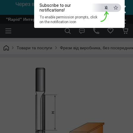
×
Через відсутність світла, зв'язок на viber
Subscribe to our
0978002056
notifications!
To enable permission prompts, click
"Rapid" Интернет-магазин деревообрабатывающего инстр
ESC
on the notification icon
Товари та послуги
Фрези від виробника, без посередник