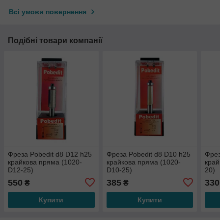
Всі умови повернення
Подібні товари компанії
Фреза Pobedit d8 D12 h25
Фреза Pobedit d8 D10 h25
Фрез
крайкова пряма (1020-
крайкова пряма (1020-
край
D12-25)
D10-25)
20)
550
385
330
₴
₴
Купити
Купити