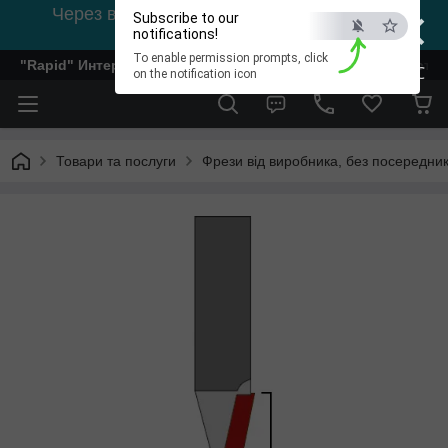
×
Через відсутність світла, зв'язок на viber
Subscribe to our
0978002056
notifications!
To enable permission prompts, click
"Rapid" Интернет-магазин деревообрабатывающего инстр
ESC
on the notification icon
Товари та послуги
Фрези від виробника, без посередник