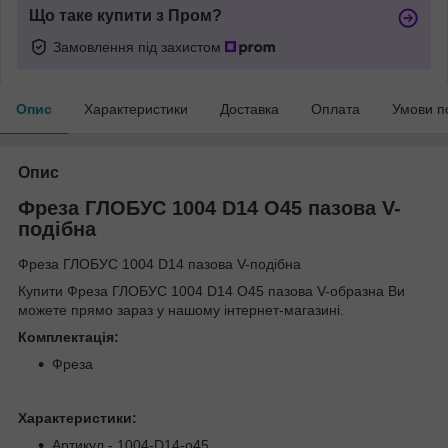
Що таке купити з Пром?
Замовлення під захистом
Опис
Характеристики
Доставка
Оплата
Умови п
Опис
Фреза ГЛОБУС 1004 D14 O45 пазова V-
подібна
Фреза ГЛОБУС 1004 D14 пазова V-подібна
Купити Фреза ГЛОБУС 1004 D14 O45 пазова V-образна Ви
можете прямо зараз у нашому інтернет-магазині.
Комплектація:
Фреза
Характеристики:
Артикул - 1004-D14-o45.