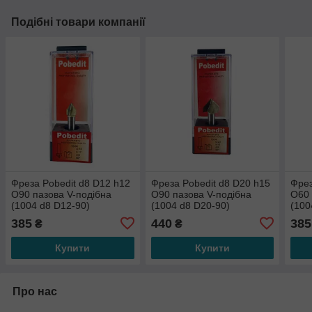
Подібні товари компанії
Фреза Pobedit d8 D12 h12
Фреза Pobedit d8 D20 h15
Фрез
O90 пазова V-подібна
O90 пазова V-подібна
O60 
(1004 d8 D12-90)
(1004 d8 D20-90)
(100
385
440
385
₴
₴
Купити
Купити
Про нас