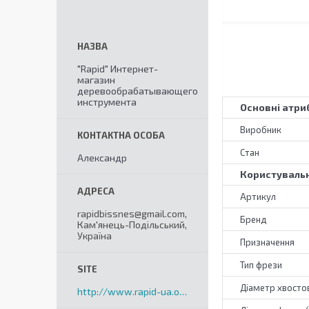
"Rapid" Интернет-
магазин
деревообрабатывающего
инструмента
Основні атри
Виробник
Стан
Александр
Користувальн
Артикул
rapidbissnes@gmail.com,
Бренд
Кам'янець-Подільський,
Україна
Призначення
Тип фрези
Діаметр хвостов
http://www.rapid-ua.org