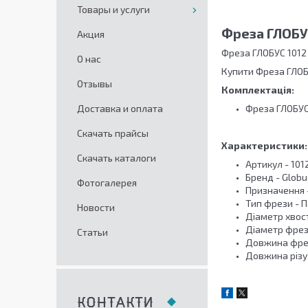
Товары и услуги
Фреза ГЛОБУС
Акция
Фреза ГЛОБУС 1012
О нас
Купити Фреза ГЛОБ
Отзывы
Комплектація:
Доставка и оплата
Фреза ГЛОБУС
Скачать прайсы
Характеристики:
Скачать каталоги
Артикул - 101
Бренд - Globu
Фотогалерея
Призначення -
Тип фрези - П
Новости
Діаметр хвост
Діаметр фрези
Статьи
Довжина фрези
Довжина різу (
КОНТАКТИ