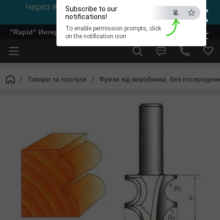
×
Через відсутність світла, зв'язок на viber
Subscribe to our
0978002056
notifications!
To enable permission prompts, click
"Rapid" Интернет-магазин деревообрабатывающего инстр
ESC
on the notification icon
Товари та послуги
Фрези від виробника, без посередник