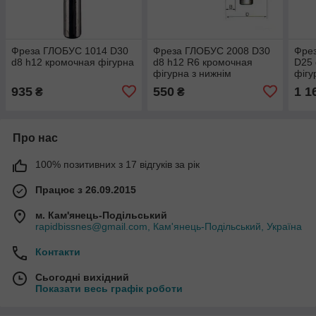
Фреза ГЛОБУС 1014 D30
Фреза ГЛОБУС 2008 D30
Фре
d8 h12 кромочная фігурна
d8 h12 R6 кромочная
D25 
фігурна з нижнім
фігу
підшипником
під
935
550
1 1
₴
₴
Про нас
100% позитивних з 17 відгуків за рік
Працює з 26.09.2015
м. Кам'янець-Подільський
rapidbissnes@gmail.com, Кам'янець-Подільський, Україна
Контакти
Сьогодні вихідний
Показати весь графік роботи