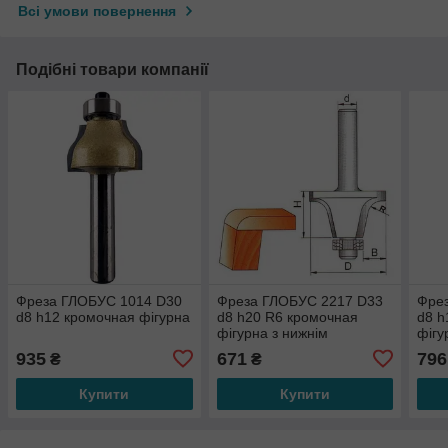
Всі умови повернення
Подібні товари компанії
Фреза ГЛОБУС 1014 D30
Фреза ГЛОБУС 2217 D33
Фре
d8 h12 кромочная фігурна
d8 h20 R6 кромочная
d8 h
фігурна з нижнім
фігу
підшипником
під
935
671
796
₴
₴
Купити
Купити