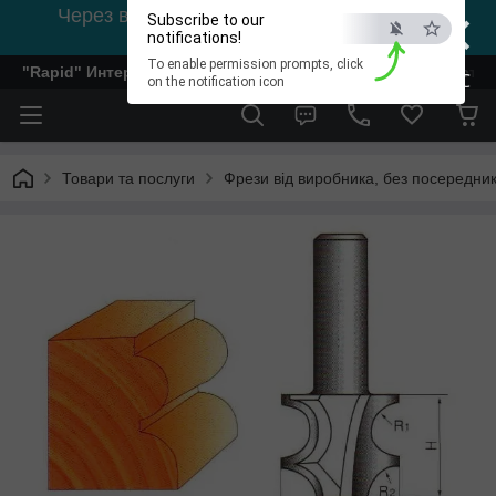
×
Через відсутність світла, зв'язок на viber
Subscribe to our
0978002056
notifications!
To enable permission prompts, click
"Rapid" Интернет-магазин деревообрабатывающего инстр
ESC
on the notification icon
Товари та послуги
Фрези від виробника, без посередник