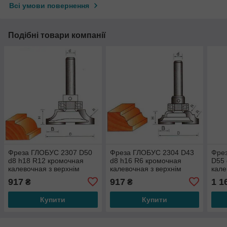
Всі умови повернення
Подібні товари компанії
Фреза ГЛОБУС 2307 D50
Фреза ГЛОБУС 2304 D43
Фре
d8 h18 R12 кромочная
d8 h16 R6 кромочная
D55 
калевочная з верхнім
калевочная з верхнім
кале
підшипником
підшипником
під
917
917
1 1
₴
₴
Купити
Купити