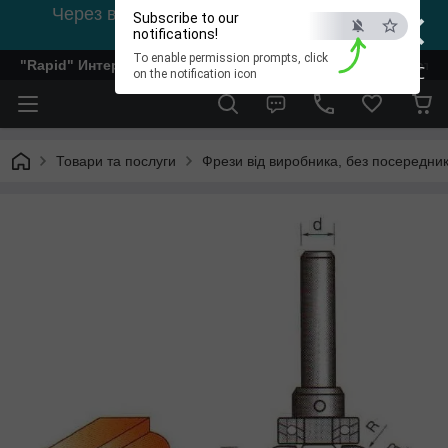
×
Через відсутність світла, зв'язок на viber
Subscribe to our
0978002056
notifications!
To enable permission prompts, click
"Rapid" Интернет-магазин деревообрабатывающего инстр
ESC
on the notification icon
Товари та послуги
Фрези від виробника, без посередник