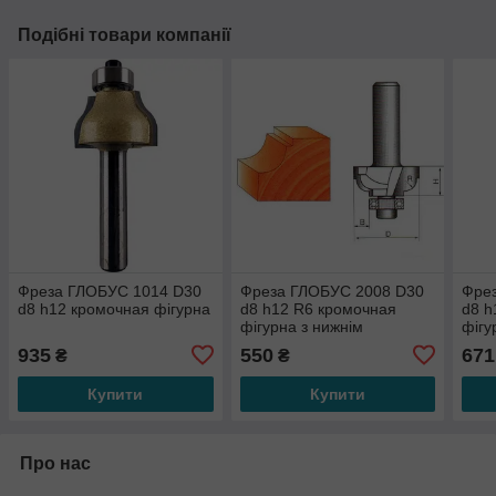
Подібні товари компанії
Фреза ГЛОБУС 1014 D30
Фреза ГЛОБУС 2008 D30
Фре
d8 h12 кромочная фігурна
d8 h12 R6 кромочная
d8 h
фігурна з нижнім
фігу
підшипником
під
935
550
671
₴
₴
Купити
Купити
Про нас