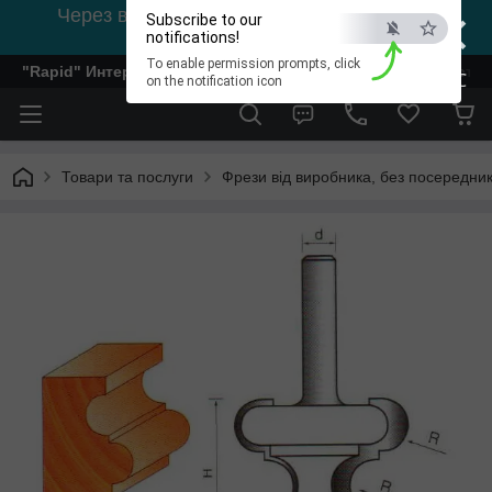
×
Через відсутність світла, зв'язок на viber
Subscribe to our
0978002056
notifications!
To enable permission prompts, click
"Rapid" Интернет-магазин деревообрабатывающего инстр
ESC
on the notification icon
Товари та послуги
Фрези від виробника, без посередник