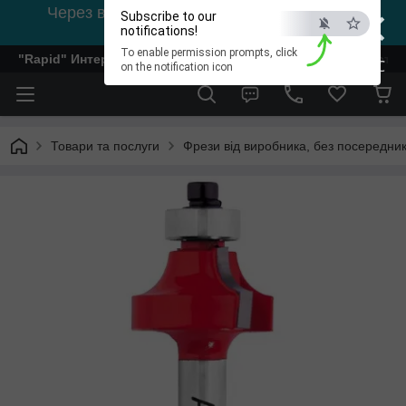
×
Через відсутність світла, зв'язок на viber
Subscribe to our
0978002056
notifications!
To enable permission prompts, click
"Rapid" Интернет-магазин деревообрабатывающего инстр
ESC
on the notification icon
Товари та послуги
Фрези від виробника, без посередник