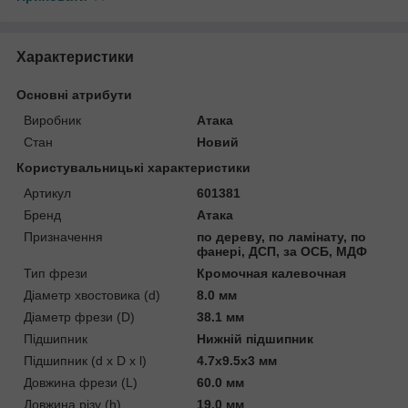
Характеристики
Основні атрибути
Виробник
Атака
Стан
Новий
Користувальницькі характеристики
Артикул
601381
Бренд
Атака
Призначення
по дереву, по ламінату, по
фанері, ДСП, за ОСБ, МДФ
Тип фрези
Кромочная калевочная
Діаметр хвостовика (d)
8.0 мм
Діаметр фрези (D)
38.1 мм
Підшипник
Нижній підшипник
Підшипник (d x D x l)
4.7x9.5x3 мм
Довжина фрези (L)
60.0 мм
Довжина різу (h)
19.0 мм