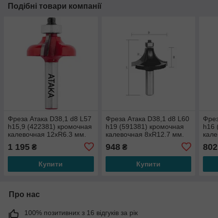
Подібні товари компанії
Фреза Атака D38,1 d8 L57
Фреза Атака D38,1 d8 L60
Фрез
h15,9 (422381) кромочная
h19 (591381) кромочная
h16 
калевочная 12хR6.3 мм.
калевочная 8хR12.7 мм.
кале
1 195
948
802
₴
₴
Купити
Купити
Про нас
100% позитивних з 16 відгуків за рік