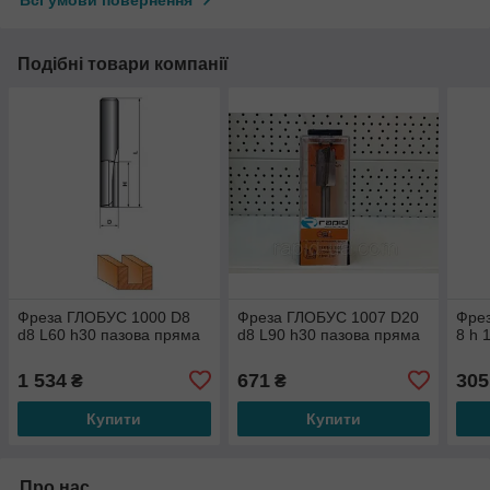
Всі умови повернення
Подібні товари компанії
Фреза ГЛОБУС 1000 D8
Фреза ГЛОБУС 1007 D20
Фре
d8 L60 h30 пазова пряма
d8 L90 h30 пазова пряма
8 h 
1 534
671
305
₴
₴
Купити
Купити
Про нас