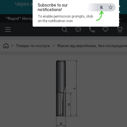
×
Через відсутність світла, зв'язок на viber
Subscribe to our
0978002056
notifications!
To enable permission prompts, click
"Rapid" Интернет-магазин деревообрабатывающего инстр
ESC
on the notification icon
Товари та послуги
Фрези від виробника, без посередник