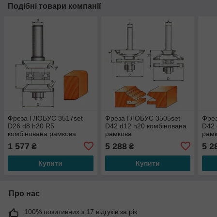
Подібні товари компанії
Фреза ГЛОБУС 3517set
Фреза ГЛОБУС 3505set
Фре
D26 d8 h20 R5
D42 d12 h20 комбінована
D42 
комбінована рамкова
рамкова
рам
1 577
5 288
5 2
₴
₴
Купити
Купити
Про нас
100% позитивних з 17 відгуків за рік