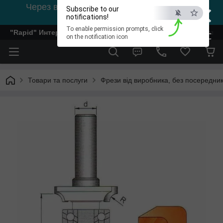
×
Через відсутність світла, зв'язок на viber
Subscribe to our
0978002056
notifications!
To enable permission prompts, click
"Rapid" Интернет-магазин деревообрабатывающего инстр
ESC
on the notification icon
Товари та послуги
Фрези від виробника, без посередник