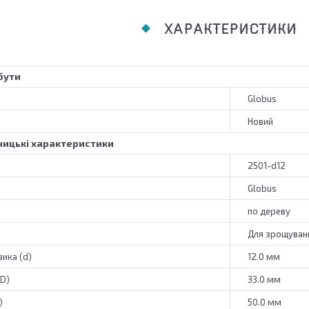
ХАРАКТЕРИСТИКИ
бути
Globus
Новий
ицькі характеристики
2501-d12
Globus
по дереву
Для зрощуван
ика (d)
12.0 мм
(D)
33.0 мм
)
50.0 мм