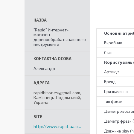
"Rapid" Интернет-
Основні атри
магазин
деревообрабатывающего
Виробник
инструмента
Стан
Користувальн
Александр
Артикул
Бренд
Призначення
rapidbissnes@gmail.com,
Кам'янець-Подільський,
Тип фрези
Україна
Діаметр хвостов
Діаметр фрези 
http://www.rapid-ua.org
Довжина різу (h