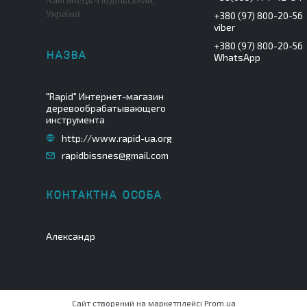
Україна
+380 (97) 800-20-56
viber
+380 (97) 800-20-56
WhatsApp
"Rapid" Интернет-магазин
деревообрабатывающего
инструмента
http://www.rapid-ua.org
rapidbissnes@gmail.com
Александр
Сайт створений на маркетплейсі
Prom.ua