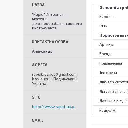
Основні атри
"Rapid" Интернет-
Виробник
магазин
деревообрабатывающего
Стан
инструмента
Користувальн
Артикул
Александр
Бренд
Призначення
Тип фрези
rapidbissnes@gmail.com,
Кам'янець-Подільський,
Діаметр хвостов
Україна
Діаметр фрези 
Довжина різу (h
http://www.rapid-ua.org
Радіус (R)