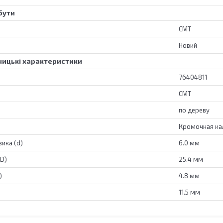
бути
CMT
Новий
ицькі характеристики
76404811
CMT
по дереву
Кромочная ка
ика (d)
6.0 мм
(D)
25.4 мм
)
4.8 мм
11.5 мм