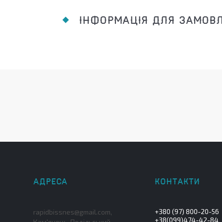
ІНФОРМАЦІЯ ДЛЯ ЗАМОВ
+380 (97) 800-20-56
rapidbissnes@gmail.com,
+38(099)474-42-84
Кам'янець-Подільський,