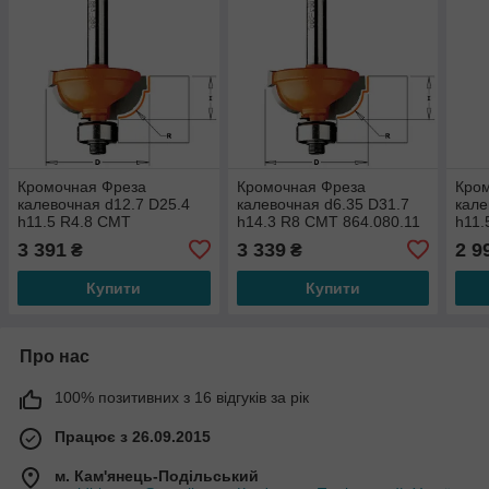
Кромочная Фреза
Кромочная Фреза
Кро
калевочная d12.7 D25.4
калевочная d6.35 D31.7
кале
h11.5 R4.8 СМТ
h14.3 R8 СМТ 864.080.11
h11.
864.580.11
864.
3 391
3 339
2 9
₴
₴
Купити
Купити
Про нас
100% позитивних з 16 відгуків за рік
Працює з 26.09.2015
м. Кам'янець-Подільський