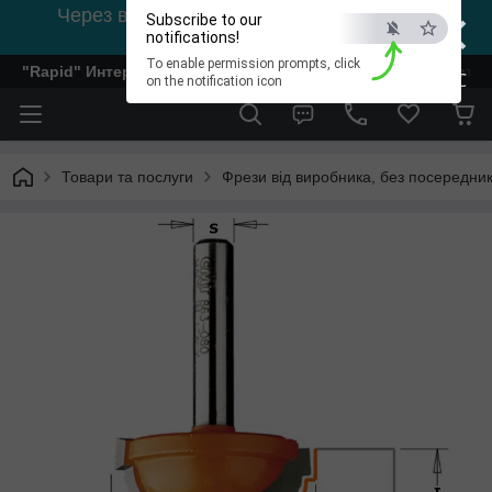
×
Через відсутність світла, зв'язок на viber
Subscribe to our
0978002056
notifications!
To enable permission prompts, click
"Rapid" Интернет-магазин деревообрабатывающего инстр
ESC
on the notification icon
Товари та послуги
Фрези від виробника, без посередник