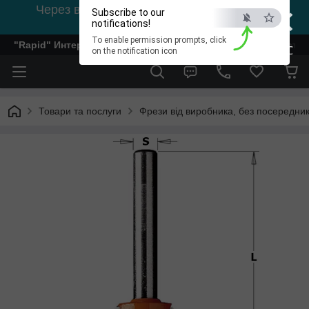
×
Через відсутність світла, зв'язок на viber
Subscribe to our
0978002056
notifications!
To enable permission prompts, click
"Rapid" Интернет-магазин деревообрабатывающего инстр
ESC
on the notification icon
Товари та послуги
Фрези від виробника, без посередник