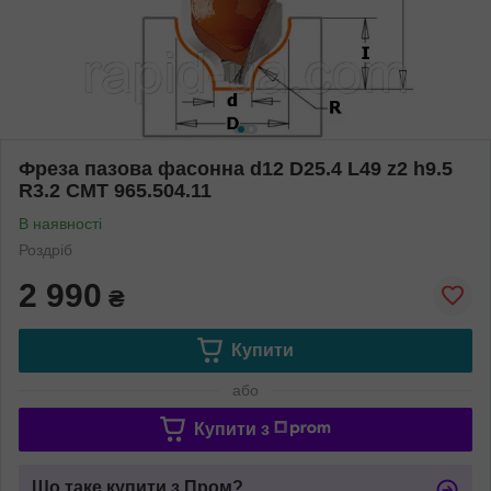
Фреза пазова фасонна d12 D25.4 L49 z2 h9.5
R3.2 СМТ 965.504.11
В наявності
Роздріб
2 990
₴
Купити
або
Купити з
Що таке купити з Пром?