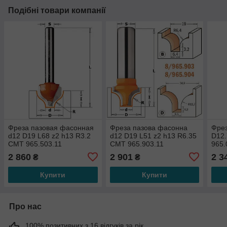
Подібні товари компанії
Фреза пазовая фасонная
Фреза пазова фасонна
Фрез
d12 D19 L68 z2 h13 R3.2
d12 D19 L51 z2 h13 R6.35
D12.
СМТ 965.503.11
СМТ 965.903.11
965.
2 860
2 901
2 3
₴
₴
Купити
Купити
Про нас
100% позитивних з 16 відгуків за рік