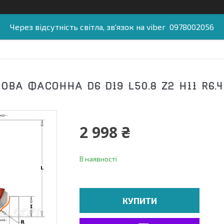
Через відсутність світла, зв'язок на viber 0978002056
ВА ФАСОННА D6 D19 L50.8 Z2 H11 R6.4 
2 998 ₴
В наявності
КУПИТИ