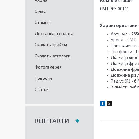
Комплектація:
СМТ 765.001.11
О нас
Отзывы
Характеристики:
Доставка и оплата
Артикул - 765
Бренд - CMT.
Скачать прайсы
Призначення -
Тип фрези - 
Скачать каталоги
Діаметр хвост
Діаметр фрези
Фотогалерея
Довжина фрези
Довжина різу (
Новости
Радіус (R) - 6.
Кількість зубів
Статьи
КОНТАКТИ