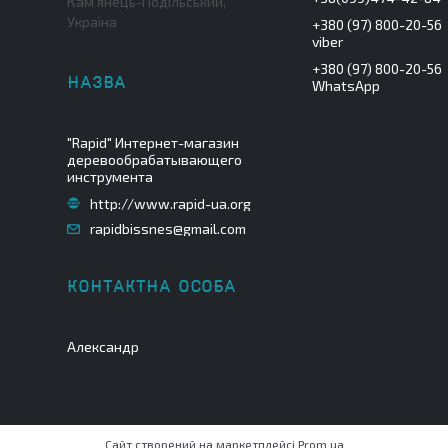
Кам'янець-Подільський,
Україна
+380 (97) 800-20-56
viber
+380 (97) 800-20-56
WhatsApp
"Rapid" Интернет-магазин
деревообрабатывающего
инструмента
http://www.rapid-ua.org
rapidbissnes@gmail.com
Александр
Сайт створений на маркетплейсі
Prom.ua