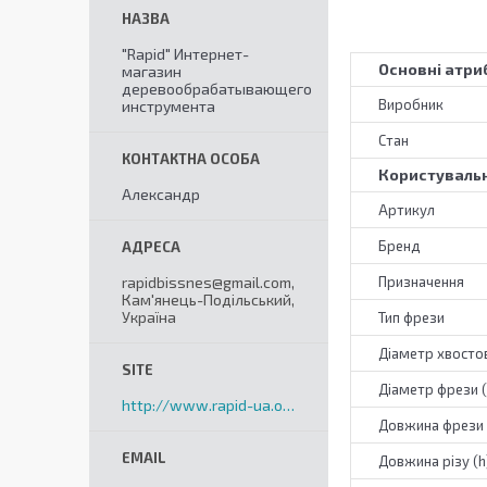
"Rapid" Интернет-
Основні атри
магазин
деревообрабатывающего
Виробник
инструмента
Стан
Користувальн
Александр
Артикул
Бренд
rapidbissnes@gmail.com,
Призначення
Кам'янець-Подільський,
Україна
Тип фрези
Діаметр хвостов
Діаметр фрези 
http://www.rapid-ua.org
Довжина фрези 
Довжина різу (h