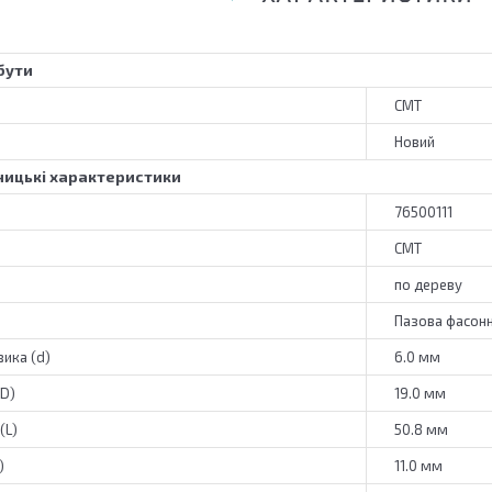
бути
CMT
Новий
ицькі характеристики
76500111
CMT
по дереву
Пазова фасон
ика (d)
6.0 мм
(D)
19.0 мм
(L)
50.8 мм
)
11.0 мм