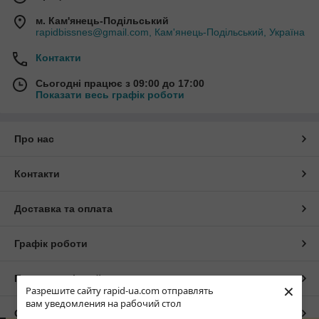
м. Кам'янець-Подільський
rapidbissnes@gmail.com, Кам'янець-Подільський, Україна
Контакти
Сьогодні працює з 09:00 до 17:00
Показати весь графік роботи
Про нас
Контакти
Доставка та оплата
Графік роботи
Повна версія сайту
×
Разрешите сайту rapid-ua.com отправлять
вам уведомления на рабочий стол
Сайт створено на маркетплейсі
Prom.ua