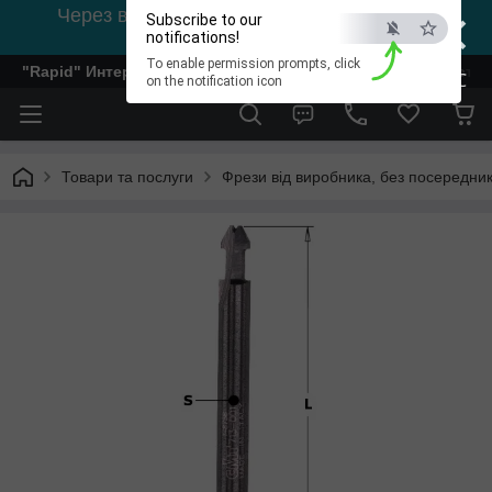
×
Через відсутність світла, зв'язок на viber
Subscribe to our
0978002056
notifications!
To enable permission prompts, click
"Rapid" Интернет-магазин деревообрабатывающего инстр
ESC
on the notification icon
Товари та послуги
Фрези від виробника, без посередник