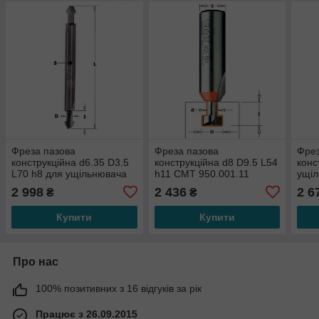
Фреза пазова
Фреза пазова
Фрез
конструкційна d6.35 D3.5
конструкційна d8 D9.5 L54
конс
L70 h8 для ущільнювача
h11 CMT 950.001.11
ущіл
2-х стороння СМТ
2-х 
2 998
2 436
2 6
₴
₴
813.001.11
711.
Купити
Купити
Про нас
100% позитивних з 16 відгуків за рік
Працює з 26.09.2015