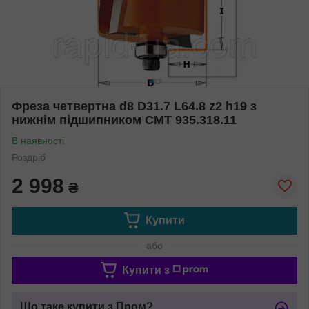
Фреза четвертна d8 D31.7 L64.8 z2 h19 з
нижнім підшипником СМТ 935.318.11
В наявності
Роздріб
2 998
₴
Купити
або
Купити з
Що таке купити з Пром?