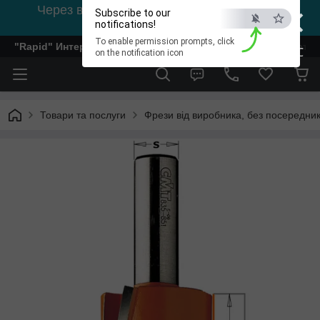
×
Через відсутність світла, зв'язок на viber
Subscribe to our
0978002056
notifications!
To enable permission prompts, click
"Rapid" Интернет-магазин деревообрабатывающего инстр
ESC
on the notification icon
Товари та послуги
Фрези від виробника, без посередник