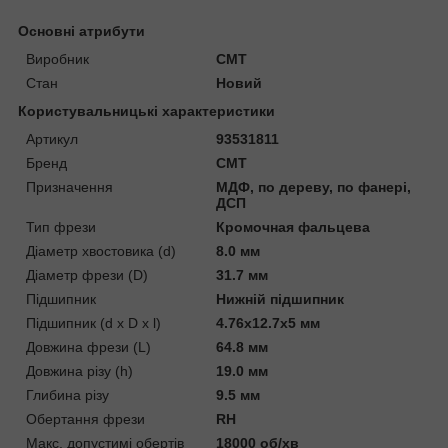
Основні атрибути
Виробник
CMT
Стан
Новий
Користувальницькі характеристики
Артикул
93531811
Бренд
CMT
Призначення
МДФ, по дереву, по фанері,
ДСП
Тип фрези
Кромочная фальцева
Діаметр хвостовика (d)
8.0 мм
Діаметр фрези (D)
31.7 мм
Підшипник
Нижній підшипник
Підшипник (d x D x l)
4.76x12.7x5 мм
Довжина фрези (L)
64.8 мм
Довжина різу (h)
19.0 мм
Глибина різу
9.5 мм
Обертання фрези
RH
Макс. допустимі обертів
18000 об/хв