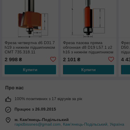
Фреза четвертна d6 D31.7
Фреза пазова пряма
Фрез
h19 з нижнім підшипником
обгонная d8 D19 L57.1 z2
D50.
СМТ 735.318.11
h16 з нижнім підшипником
під
СМТ 906.190.11
835.
2 998
2 101
4 4
₴
₴
Купити
Купити
Про нас
100% позитивних з 17 відгуків за рік
Працює з 26.09.2015
м. Кам'янець-Подільський
rapidbissnes@gmail.com, Кам'янець-Подільський, Україна