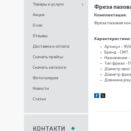
Товары и услуги
Фреза пазова
Акция
Комплектация:
Фреза пазовая кон
О нас
Отзывы
Характеристики:
Доставка и оплата
Артикул - 955
Бренд - CMT.
Скачать прайсы
Назначение -
Тип фрези - П
Скачать каталоги
Діаметр хвост
Діаметр фрези
Фотогалерея
Довжина різу (
Новости
Статьи
КОНТАКТИ