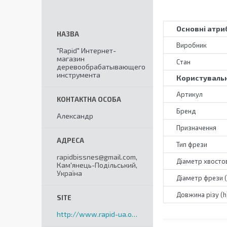
Основні атри
Виробник
"Rapid" Интернет-
магазин
Стан
деревообрабатывающего
инструмента
Користувальн
Артикул
Бренд
Александр
Призначення
Тип фрези
rapidbissnes@gmail.com,
Діаметр хвостов
Кам'янець-Подільський,
Україна
Діаметр фрези 
Довжина різу (h
http://www.rapid-ua.org