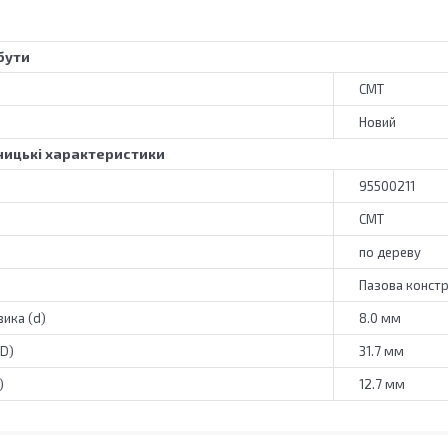
бути
CMT
Новий
ицькі характеристики
95500211
CMT
по дереву
Пазова констр
ика (d)
8.0 мм
(D)
31.7 мм
)
12.7 мм