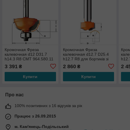
Кромочная Фреза
Кромочная Фреза
Кро
калевочная d12 D31.7
калевочная d12.7 D25.4
кале
h14.3 R8 СМТ 964.580.11
h12.7 R8 для бортиків зі
h12.
штучного каменю СМТ
937.
3 391
2 860
2 4
₴
₴
881.501.11
Купити
Купити
Про нас
100% позитивних з 16 відгуків за рік
Працює з 26.09.2015
м. Кам'янець-Подільський