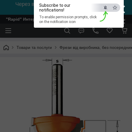
×
Через відсутність світла, зв'язок на viber
Subscribe to our
0978002056
notifications!
To enable permission prompts, click
"Rapid" Интернет-магазин деревообрабатывающего инстр
ESC
on the notification icon
Товари та послуги
Фрези від виробника, без посередник