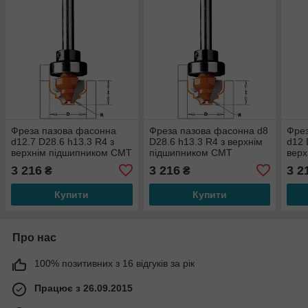
Фреза пазова фасонна
Фреза пазова фасонна d8
Фрез
d12.7 D28.6 h13.3 R4 з
D28.6 h13.3 R4 з верхнім
d12 
верхнім підшипником СМТ
підшипником СМТ
верх
865.802.11 B
965.302.11 B
965.
3 216
3 216
3 2
₴
₴
Купити
Купити
Про нас
100% позитивних з 16 відгуків за рік
Працює з 26.09.2015