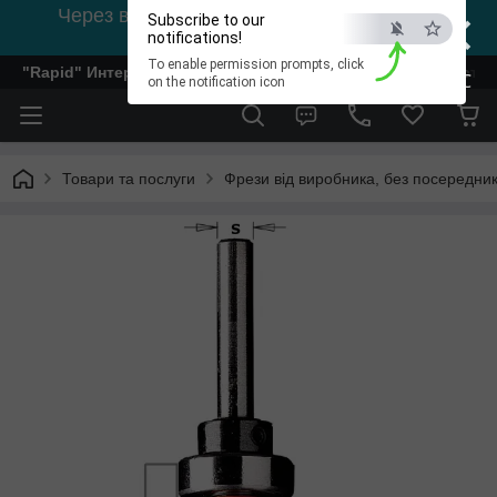
×
Через відсутність світла, зв'язок на viber
Subscribe to our
0978002056
notifications!
To enable permission prompts, click
"Rapid" Интернет-магазин деревообрабатывающего инстр
ESC
on the notification icon
Товари та послуги
Фрези від виробника, без посередник