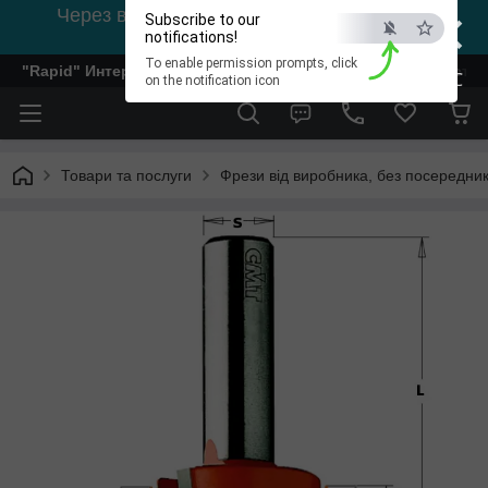
×
Через відсутність світла, зв'язок на viber
Subscribe to our
0978002056
notifications!
To enable permission prompts, click
"Rapid" Интернет-магазин деревообрабатывающего инстр
ESC
on the notification icon
Товари та послуги
Фрези від виробника, без посередник