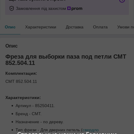
Замовлення під захистом
Опис
Характеристики
Доставка
Оплата
Умови п
Опис
Фреза для выборки паза под петли СМТ
852.504.11
Комплектация:
СМТ 852.504.11
Характеристики:
Артикул - 85250411.
Бренд - CMT.
Назначение - по дереву.
Тип фрези - Для дверних петель (
свердло