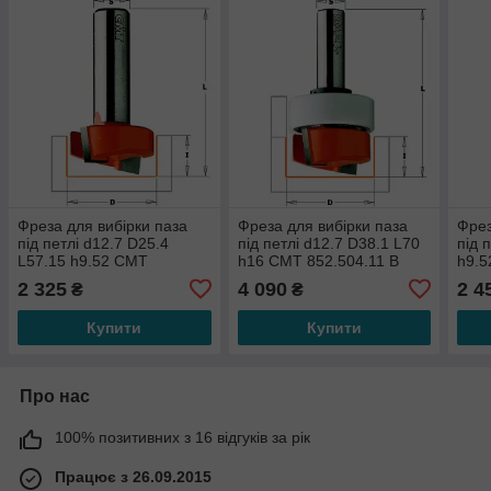
Фреза для вибірки паза
Фреза для вибірки паза
Фрез
під петлі d12.7 D25.4
під петлі d12.7 D38.1 L70
під 
L57.15 h9.52 СМТ
h16 СМТ 852.504.11 B
h9.5
852.502.11
2 325
4 090
2 4
₴
₴
Купити
Купити
Про нас
100% позитивних з 16 відгуків за рік
Працює з 26.09.2015