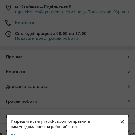
м. Кам'янець-Подільський
rapidbissnes@gmail.com, Кам'янець-Подільський, Україна
Контакти
Сьогодні працює з 09:00 до 17:00
Показати весь графік роботи
Про нас
Контакти
Доставка та оплата
Графік роботи
Повна версія сайту
×
Разрешите сайту rapid-ua.com отправлять
вам уведомления на рабочий стол
Сайт створено на маркетплейсі
Prom.ua