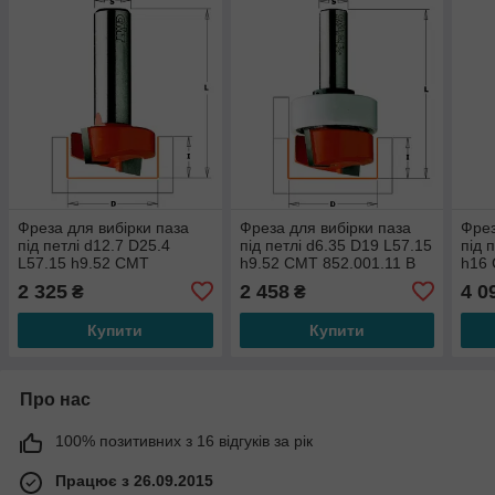
Фреза для вибірки паза
Фреза для вибірки паза
Фрез
під петлі d12.7 D25.4
під петлі d6.35 D19 L57.15
під 
L57.15 h9.52 СМТ
h9.52 СМТ 852.001.11 B
h16 
852.502.11
2 325
2 458
4 0
₴
₴
Купити
Купити
Про нас
100% позитивних з 16 відгуків за рік
Працює з 26.09.2015