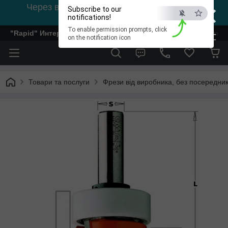
×
Через відсутність світла, зв'язок на viber
Subscribe to our
0978002056
notifications!
To enable permission prompts, click
"Rapid" Интернет-магазин деревообрабатывающего инстр
ESC
on the notification icon
Товари та послуги
Фрези від виробника, без посередник