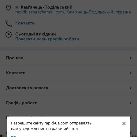
м. Кам'янець-Подільський
rapidbissnes@gmail.com, Кам'янець-Подільський, Україна
Контакти
Сьогодні вихідний
Показати весь графік роботи
Про нас
Контакти
Доставка та оплата
Графік роботи
Повна версія сайту
×
Разрешите сайту rapid-ua.com отправлять
вам уведомления на рабочий стол
Сайт створено на маркетплейсі
Prom.ua