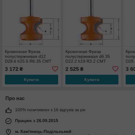
Кромочная Фреза
Кромочная Фреза
Кро
полустержневая d12
полустержневая d6.35
полу
D28.6 h25.5 R6.35 СМТ
D22.2 h19 R3.2 СМТ
D28.
954.504.11
854.002.11
961.
3 172
2 525
3 6
₴
₴
Купити
Купити
Про нас
100% позитивних з 16 відгуків за рік
Працює з 26.09.2015
м. Кам'янець-Подільський