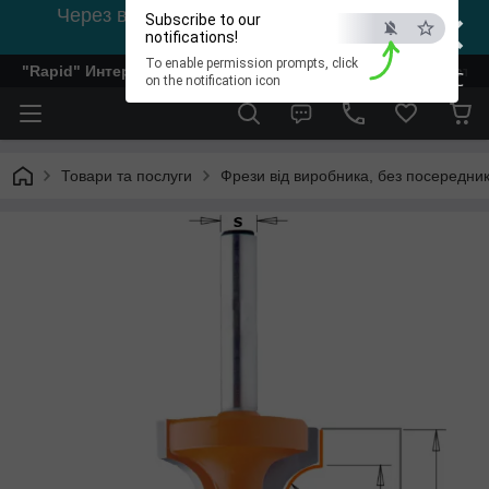
×
Через відсутність світла, зв'язок на viber
Subscribe to our
0978002056
notifications!
To enable permission prompts, click
"Rapid" Интернет-магазин деревообрабатывающего инстр
ESC
on the notification icon
Товари та послуги
Фрези від виробника, без посередник