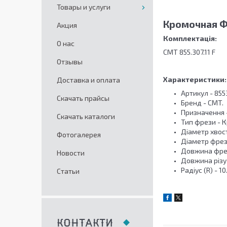
Товары и услуги
Кромочная Фр
Акция
Комплектація:
О нас
СМТ 855.307.11 F
Отзывы
Характеристики:
Доставка и оплата
Артикул - 855
Скачать прайсы
Бренд - CMT.
Призначення -
Скачать каталоги
Тип фрези - 
Діаметр хвост
Фотогалерея
Діаметр фрези
Довжина фрези
Новости
Довжина різу (
Радіус (R) - 1
Статьи
КОНТАКТИ