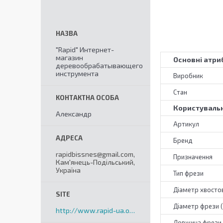
"Rapid" Интернет-
магазин
Основні атри
деревообрабатывающего
инструмента
Виробник
Стан
Користувальн
Александр
Артикул
Бренд
rapidbissnes@gmail.com,
Призначення
Кам'янець-Подільський,
Україна
Тип фрези
Діаметр хвостов
Діаметр фрези 
http://www.rapid-ua.org
Довжина фрези 