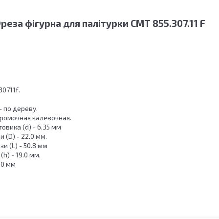
еза фігурна для палітурки СМТ 855.307.11 F
30711f.
 по дереву.
Кромочная калевочная.
овика (d) - 6.35 мм
 (D) - 22.0 мм.
 (L) - 50.8 мм
h) - 19.0 мм.
0.0 мм