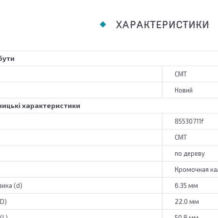
ХАРАКТЕРИСТИКИ
бути
CMT
Новий
ицькі характеристики
85530711f
CMT
по дереву
Кромочная ка
ика (d)
6.35 мм
(D)
22.0 мм
(L)
50.8 мм