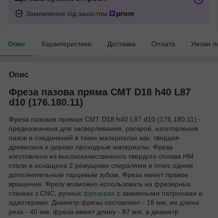
Замовлення під захистом
Опис
Характеристики
Доставка
Оплата
Умови п
Опис
Фреза пазова пряма CMT D18 h40 L87
d10 (176.180.11)
Фреза пазовая прямая CMT D18 h40 L87 d10 (176.180.11) -
предназначена для засверливания, раскрой, изготовления
пазов и соединений в таких материалах как: твердая
древесина и дерево проходные материалы. Фреза
изготовлена из высококачественного твердого сплава HM
стали и оснащена 2 режущими спиралями и плюс одним
дополнительным торцевым зубом. Фреза имеет правое
вращение. Фрезу возможно использовать на фрезерных
станках з CNC, ручных
фрезерах
с зажимными патронами и
адаптерами. Диаметр фрезы составляет - 18 мм, ее длина
реза - 40 мм, фреза имеет длину - 87 мм, а диаметр