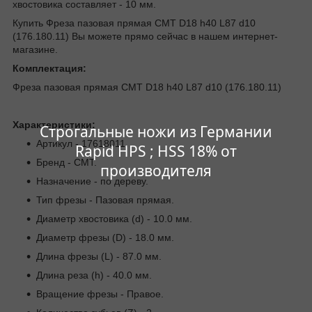
хвостовика составляет - 10 мм.
Купить Фреза пазовая прямая CMT D18 h40 L87 d10
(176.180.11) Вы можете прямо сейчас в нашем интернет-
магазине.
Комплектация:
Фреза пазовая прямая CMT D18 h40 L87 d10 (176.180.11)
Характеристики:
Строгальные ножи из Германии
Артикул - 17618011.
Rapid HPS ; HSS 18% от
Бренд - CMT.
производителя
Назначение - по дереву.
Тип фрезы - Пазовая прямая.
Диаметр хвостовика (d) - 10.0 мм.
Диаметр фрезы (D) - 18.0 мм.
Длина фрезы (L) - 87.0 мм.
Длина реза (h) - 40.0 мм.
Вращение фрезы - Правое.