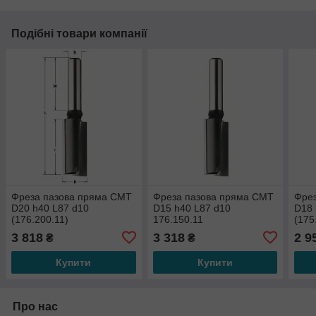
Подібні товари компанії
Фреза пазова пряма CMT
Фреза пазова пряма CMT
Фре
D20 h40 L87 d10
D15 h40 L87 d10
D18 
(176.200.11)
176.150.11
(175
3 818
3 318
2 9
₴
₴
Купити
Купити
Про нас