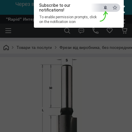
×
Через відсутність світла, зв'язок на viber
Subscribe to our
0978002056
notifications!
To enable permission prompts, click
"Rapid" Интернет-магазин деревообрабатывающего инстр
ESC
on the notification icon
Товари та послуги
Фрези від виробника, без посередник