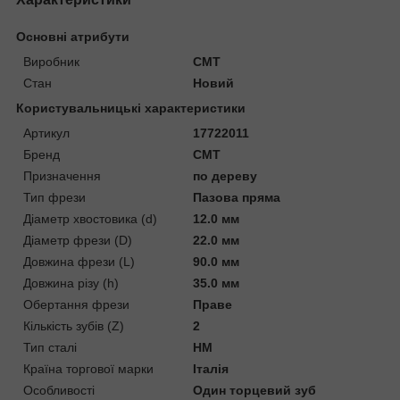
Основні атрибути
Виробник
CMT
Стан
Новий
Користувальницькі характеристики
Артикул
17722011
Бренд
CMT
Призначення
по дереву
Тип фрези
Пазова пряма
Діаметр хвостовика (d)
12.0 мм
Діаметр фрези (D)
22.0 мм
Довжина фрези (L)
90.0 мм
Довжина різу (h)
35.0 мм
Обертання фрези
Праве
Кількість зубів (Z)
2
Тип сталі
HM
Країна торгової марки
Італія
Особливості
Один торцевий зуб