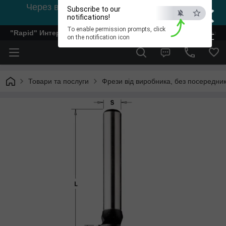
×
Через відсутність світла, зв'язок на viber
Subscribe to our
0978002056
notifications!
To enable permission prompts, click
"Rapid" Интернет-магазин деревообрабатывающего инстр
ESC
on the notification icon
Товари та послуги
Фрези від виробника, без посередник