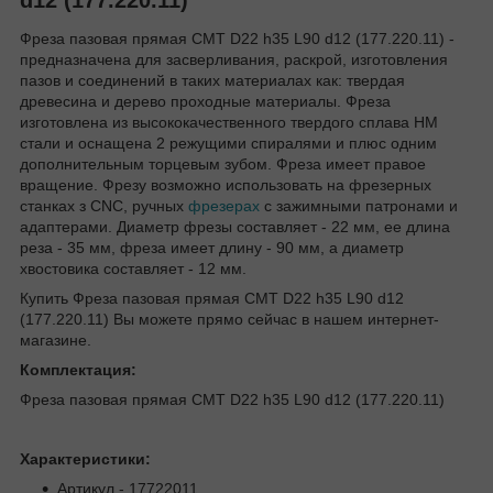
Фреза пазовая прямая CMT D22 h35 L90 d12 (177.220.11) -
предназначена для засверливания, раскрой, изготовления
пазов и соединений в таких материалах как: твердая
древесина и дерево проходные материалы. Фреза
изготовлена из высококачественного твердого сплава HM
стали и оснащена 2 режущими спиралями и плюс одним
дополнительным торцевым зубом. Фреза имеет правое
вращение. Фрезу возможно использовать на фрезерных
станках з CNC, ручных
фрезерах
с зажимными патронами и
адаптерами. Диаметр фрезы составляет - 22 мм, ее длина
реза - 35 мм, фреза имеет длину - 90 мм, а диаметр
хвостовика составляет - 12 мм.
Купить Фреза пазовая прямая CMT D22 h35 L90 d12
(177.220.11) Вы можете прямо сейчас в нашем интернет-
магазине.
Комплектация:
Фреза пазовая прямая CMT D22 h35 L90 d12 (177.220.11)
Характеристики:
Артикул - 17722011.