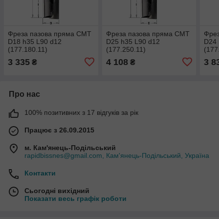
Фреза пазова пряма CMT
Фреза пазова пряма CMT
Фре
D18 h35 L90 d12
D25 h35 L90 d12
D24 
(177.180.11)
(177.250.11)
(177
3 335
4 108
3 8
₴
₴
Про нас
100% позитивних з 17 відгуків за рік
Працює з 26.09.2015
м. Кам'янець-Подільський
rapidbissnes@gmail.com, Кам'янець-Подільський, Україна
Контакти
Сьогодні вихідний
Показати весь графік роботи