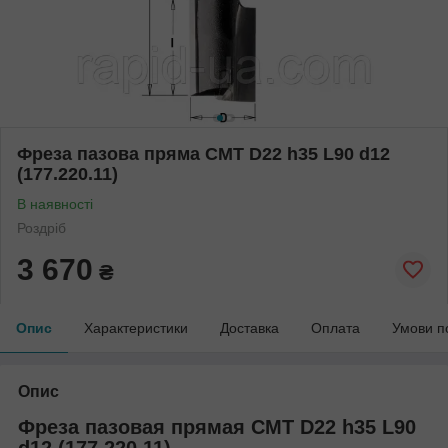
Фреза пазова пряма CMT D22 h35 L90 d12
(177.220.11)
В наявності
Роздріб
3 670
₴
Опис
Характеристики
Доставка
Оплата
Умови п
Опис
Фреза пазовая прямая CMT D22 h35 L90
d12 (177.220.11)