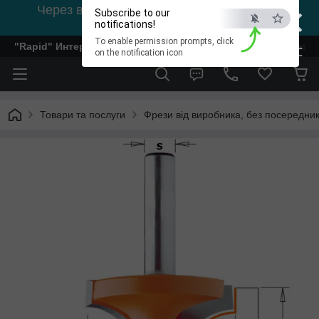
×
Через відсутність світла, зв'язок на viber
Subscribe to our
0978002056
notifications!
To enable permission prompts, click
"Rapid" Интернет-магазин деревообрабатывающего инстр
ESC
on the notification icon
Товари та послуги
Фрези від виробника, без посередник