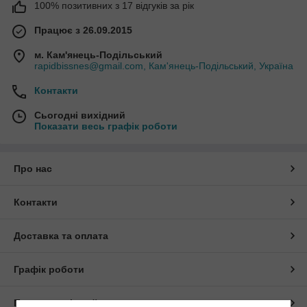
100% позитивних з 17 відгуків за рік
Працює з 26.09.2015
м. Кам'янець-Подільський
rapidbissnes@gmail.com, Кам'янець-Подільський, Україна
Контакти
Сьогодні вихідний
Показати весь графік роботи
Про нас
Контакти
Доставка та оплата
Графік роботи
Повна версія сайту