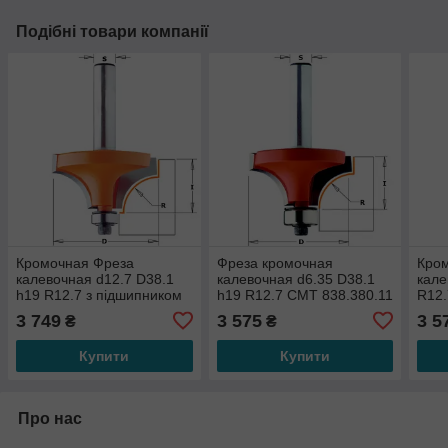
Подібні товари компанії
Кромочная Фреза
Фреза кромочная
Кро
калевочная d12.7 D38.1
калевочная d6.35 D38.1
кале
h19 R12.7 з підшипником
h19 R12.7 СМТ 838.380.11
R12.
СМТ 839.880.11
3 749
3 575
3 5
₴
₴
Купити
Купити
Про нас