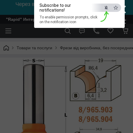
×
Через відсутність світла, зв'язок на viber
Subscribe to our
0978002056
notifications!
To enable permission prompts, click
"Rapid" Интернет-магазин деревообрабатывающего инстр
ESC
on the notification icon
Товари та послуги
Фрези від виробника, без посередник