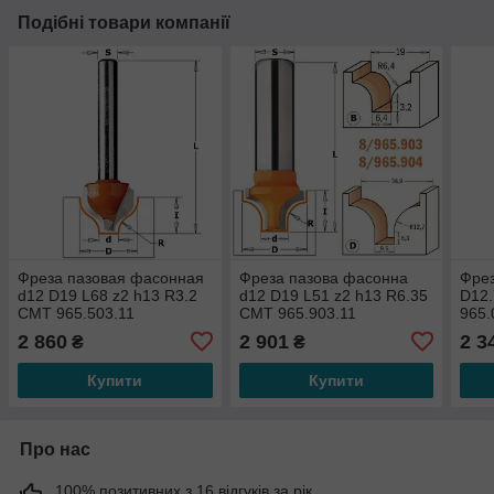
Подібні товари компанії
Фреза пазовая фасонная
Фреза пазова фасонна
Фрез
d12 D19 L68 z2 h13 R3.2
d12 D19 L51 z2 h13 R6.35
D12.
СМТ 965.503.11
СМТ 965.903.11
965.
2 860
2 901
2 3
₴
₴
Купити
Купити
Про нас
100% позитивних з 16 відгуків за рік